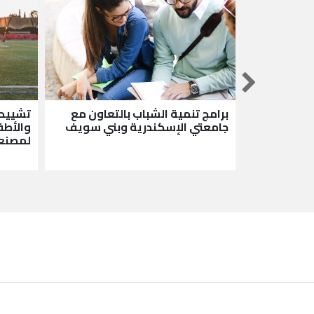
ها وزراعة
برامج تنمية الشباب بالتعاون مع
تشييد 
كندرية
جامعتي الإسكندرية وبني سويف
والأطف
لمصنع