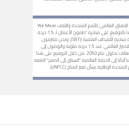
وبالشراكة مع الاتفاق العالمي للأمم المتحدة وائتلاف We Mean
Business قمنا بالتوقيع على مبادرة “طموح الأعمال لـ 1.5 درجة
مئوية”، بقيادة مبادرة الأهداف العلمية (SBTi)، ونحن ملتزمون
بالحفاظ على الاحترار العالمي عند 1.5 درجة مئوية والوصول إلى
صافي صفر انبعاثات بحلول عام 2050. من خلال التوقيع على هذا
نا أيضًا إلى الحملة العالمية “السباق إلى الصفر” التابعة
لمتحدة الإطارية بشأن تغير المناخ (UNFCC).