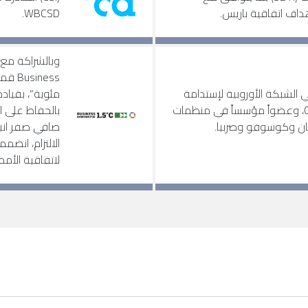
داف اتفاقية باريس.
WBCSD.
عضواً في الشبكة الأوروبية لإستدامة
ومسئولية الشركات CSR Europe، وعضواً مؤسساً في منظمات
ونان وكوسوفو وصربيا.
الالتزام، انضمم
لاتفاقية الأمم ا