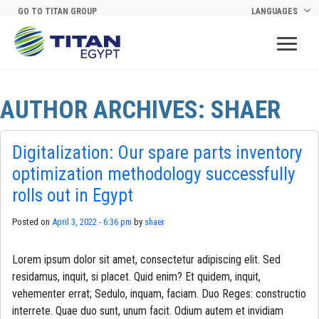
Skip to main content
GO TO TITAN GROUP
LANGUAGES
AUTHOR ARCHIVES: SHAER
Digitalization: Our spare parts inventory
optimization methodology successfully
rolls out in Egypt
Posted on
April 3, 2022 - 6:36 pm
by
shaer
Lorem ipsum dolor sit amet, consectetur adipiscing elit. Sed
residamus, inquit, si placet. Quid enim? Et quidem, inquit,
vehementer errat; Sedulo, inquam, faciam. Duo Reges: constructio
interrete. Quae duo sunt, unum facit. Odium autem et invidiam